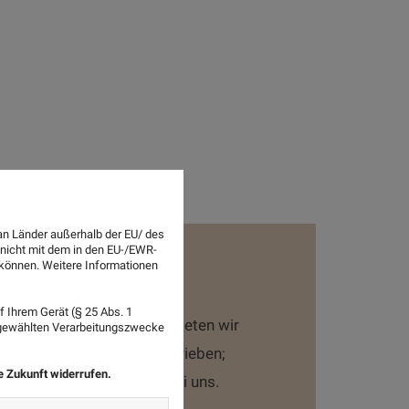
an Länder außerhalb der EU/ des
 nicht mit dem in den EU-/EWR-
n können. Weitere Informationen
derswo
 Ihrem Gerät (§ 25 Abs. 1
ich als auch im Freiland bieten wir
sgewählten Verarbeitungszwecke
tz als gesetzlich vorgeschrieben;
ie Zukunft widerrufen.
iland bis 10 m2 pro Tier bei uns.