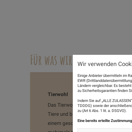
Für was wir stehen:
Wir verwenden Cooki
Einige Anbieter übermitteln im
EWR (Drittlanddatenübermittlung
Ländern vergleichbar. Es besteht
zu Sicherheitsgarantien finden Si
Tierwohl
Indem Sie auf „ALLE ZULASSEN" 
Das Tierwohl steht bei uns an erster St
TDDDG) sowie der anschließende
zu (Art 6 Abs. 1 lit. a. DSGVO).
Tiere und behandeln unsere Tiere artg
Eine bereits erteilte Zustimmung
einem geschulten Blick kontrollieren 