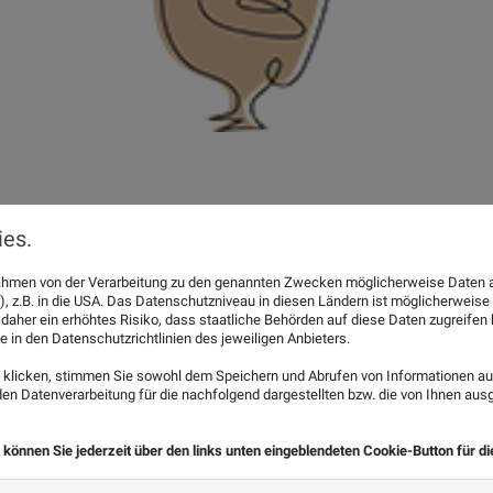
es.
 Rahmen von der Verarbeitung zu den genannten Zwecken möglicherweise Daten 
), z.B. in die USA. Das Datenschutzniveau in diesen Ländern ist möglicherweise
 daher ein erhöhtes Risiko, dass staatliche Behörden auf diese Daten zugreife
e in den Datenschutzrichtlinien des jeweiligen Anbieters.
Mehr Platz als an
klicken, stimmen Sie sowohl dem Speichern und Abrufen von Informationen auf
elle! Wir lieben
Sowohl im Innenbere
n Datenverarbeitung für die nachfolgend dargestellten bzw. die von Ihnen au
erecht und mit
den Tieren mehr Pla
 können Sie jederzeit über den links unten eingeblendeten Cookie-Button für d
wir unsere Herden
anstatt 4 m2 im Fre