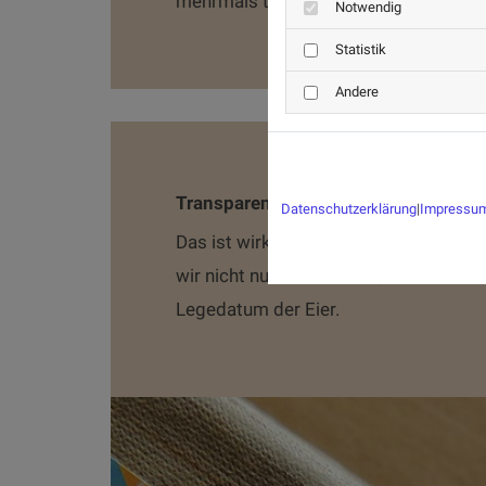
mehrmals täglich.
Notwendig
Statistik
Andere
Transparenz
Datenschutzerklärung
|
Impressu
Das ist wirklich einzigartig, auf unser
wir nicht nur das MHD an, sondern auc
Legedatum der Eier.